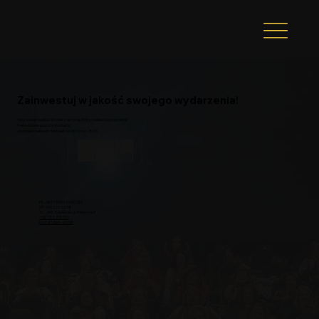
Zainwestuj w jakość swojego wydarzenia!
Nie szukaj magika. Wybierz artystę, który zadba o każdy detal!
Preferowane godziny kontaktu:
od poniedziałku do niedzieli: od 08:00 do 18:00
PK - ART PAWEL KWIECIEN
NIP: 649 232 67 78
42 - 400 Zawiercie, ul. Północna 9
+48 782 795 565
kontakt@pk-art.info