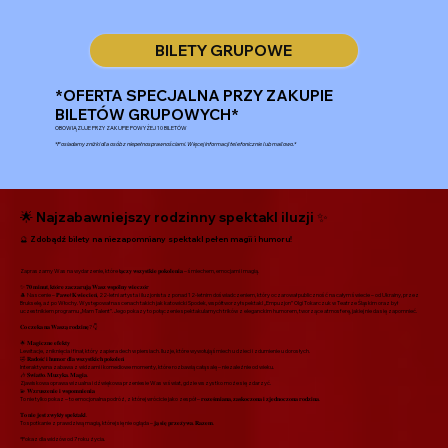
BILETY GRUPOWE
*OFERTA SPECJALNA PRZY ZAKUPIE
BILETÓW GRUPOWYCH*
OBOWIĄZUJE PRZY ZAKUPIE POWYŻEJ 10 BILETÓW
*Posiadamy zniżki dla osób z niepełnosprawnościami. Więcej informacji telefonicznie lub mailowo.*
🌟 Najzabawniejszy rodzinny spektakl iluzji ✨
🔮 Zdobądź bilety na niezapomniany spektakl pełen magii i humoru!
Zapraszamy Was na wydarzenie, które ł𝐚̨𝐜𝐳𝐲 𝐰𝐬𝐳𝐲𝐬𝐭𝐤𝐢𝐞 𝐩𝐨𝐤𝐨𝐥𝐞𝐧𝐢𝐚 – śmiechem, emocjami i magią.
✨ 𝟕𝟎 𝐦𝐢𝐧𝐮𝐭, 𝐤𝐭𝐨́𝐫𝐞 𝐳𝐚𝐜𝐳𝐚𝐫𝐮𝐣𝐚̨ 𝐖𝐚𝐬𝐳 𝐰𝐬𝐩𝐨́𝐥𝐧𝐲 𝐰𝐢𝐞𝐜𝐳𝐨́𝐫
🎩 Na scenie – 𝐏𝐚𝐰𝐞ł 𝐊𝐰𝐢𝐞𝐜𝐢𝐞𝐧́, 22-letni artysta i iluzjonista z ponad 12-letnim doświadczeniem, który oczarował publiczność na całym świecie – od Ukrainy, przez
Brukselę, aż po Włochy. Występował na scenach takich jak katowicki Spodek, współtworzył spektakl „Empuzjon” Olgi Tokarczuk w Teatrze Śląskim oraz był
uczestnikiem programu „Mam Talent”. Jego pokazy to połączenie spektakularnych trików z eleganckim humorem, tworzące atmosferę, jakiej nie da się zapomnieć.
𝐂𝐨 𝐜𝐳𝐞𝐤𝐚 𝐧𝐚 𝐖𝐚𝐬𝐳𝐚̨ 𝐫𝐨𝐝𝐳𝐢𝐧𝐞̨? 👇
🌟 𝐌𝐚𝐠𝐢𝐜𝐳𝐧𝐞 𝐞𝐟𝐞𝐤𝐭𝐲
Lewitacje, zniknięcia i finał, który zapiera dech w piersiach. Iluzje, które wywołują śmiech u dzieci i zdumienie u dorosłych.
🤣 𝐑𝐚𝐝𝐨𝐬́𝐜́ 𝐢 𝐡𝐮𝐦𝐨𝐫 𝐝𝐥𝐚 𝐰𝐬𝐳𝐲𝐬𝐭𝐤𝐢𝐜𝐡 𝐩𝐨𝐤𝐨𝐥𝐞𝐧́
Interaktywna zabawa z widzami i komediowe momenty, które rozbawią całą salę – niezależnie od wieku.
🎶 𝐒́𝐰𝐢𝐚𝐭ł𝐨. 𝐌𝐮𝐳𝐲𝐤𝐚. 𝐌𝐚𝐠𝐢𝐚.
Zjawiskowa oprawa wizualna i dźwiękowa przeniesie Was w świat, gdzie wszystko może się zdarzyć.
💫 𝐖𝐳𝐫𝐮𝐬𝐳𝐞𝐧𝐢𝐞 𝐢 𝐰𝐬𝐩𝐨𝐦𝐧𝐢𝐞𝐧𝐢𝐚
To nie tylko pokaz – to emocjonalna podróż, z której wrócicie jako zespół – 𝐫𝐨𝐳𝐞𝐬́𝐦𝐢𝐚𝐧𝐚, 𝐳𝐚𝐬𝐤𝐨𝐜𝐳𝐨𝐧𝐚 𝐢 𝐳𝐣𝐞𝐝𝐧𝐨𝐜𝐳𝐨𝐧𝐚 𝐫𝐨𝐝𝐳𝐢𝐧𝐚.
𝐓𝐨 𝐧𝐢𝐞 𝐣𝐞𝐬𝐭 𝐳𝐰𝐲𝐤ł𝐲 𝐬𝐩𝐞𝐤𝐭𝐚𝐤𝐥.
To spotkanie z prawdziwą magią, której się nie ogląda – 𝐣𝐚̨ 𝐬𝐢𝐞̨ 𝐩𝐫𝐳𝐞𝐳̇𝐲𝐰𝐚. 𝐑𝐚𝐳𝐞𝐦.
*Pokaz dla widzów od 7 roku życia.