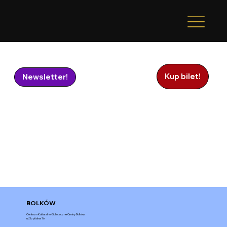
Kup bilet!
Newsletter!
BOLKÓW
Centrum Kulturalno-Biblioteczne Gminy Bolków
ul. Szpitalna 16